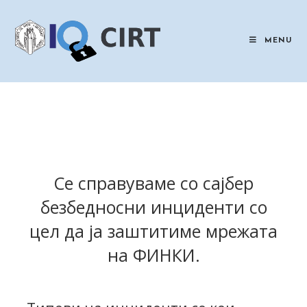
Skip
to
content
MENU
Се справуваме со сајбер
безбедносни инциденти со
цел да ја заштитиме мрежата
на ФИНКИ.