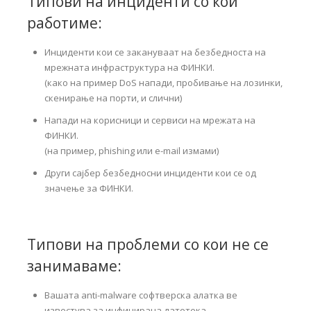
Типови на инциденти со кои
работиме:
Инциденти кои се закануваат на безбедноста на
мрежната инфраструктура на ФИНКИ.
(како на пример DoS напади, пробивање на лозинки,
скенирање на порти, и слични)
Напади на корисници и сервиси на мрежата на
ФИНКИ.
(на пример, phishing или e-mail измами)
Други сајбер безбедносни инциденти кои се од
значење за ФИНКИ.
Типови на проблеми со кои не се
занимаваме:
Вашата anti-malware софтверска алатка ве
известува за инфицирана датотека.