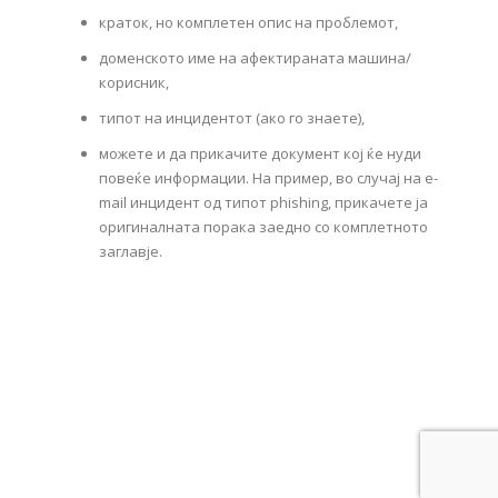
краток, но комплетен опис на проблемот,
доменското име на афектираната машина/
корисник,
типот на инцидентот (ако го знаете),
можете и да прикачите документ кој ќе нуди
повеќе информации. На пример, во случај на e-
mail инцидент од типот phishing, прикачете ја
оригиналната порака заедно со комплетното
заглавје.