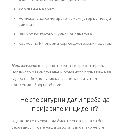
Добивање на spam.
Не можете да се логирате на компјутер во некоја
училница.
Вашиот компјутер "чудно" се однесува.
Кражба на ИТ опрема која содржи важни податоци.
Нашиот совет
: не ја потценувајте превенцијата.
Логичкото размислување и основното познавање за
сајбер безбедноста можат да ве заштитат од
поголемиот број проблеми.
Не сте сигурни дали треба да
пријавите инцидент?
Од вас не се очекува да бидете експерт за сајбер
безбедност. Тоа е наша работа. Затоа, ако не сте