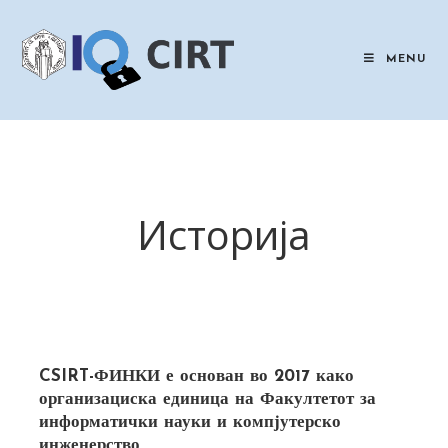
Skip
to
content
MENU
Историја
CSIRT-ФИНКИ е основан во 2017 како
организациска единица на Факултетот за
информатички науки и компјутерско
инженерство.