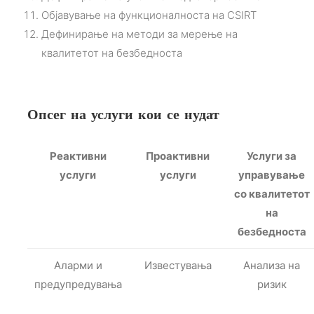
Објавување на функционалноста на CSIRT
Дефинирање на методи за мерење на
квалитетот на безбедноста
Опсег на услуги кои се нудат
Реактивни
Проактивни
Услуги за
услуги
услуги
управување
со квалитетот
на
безбедноста
Аларми и
Известувања
Анализа на
предупредувања
ризик