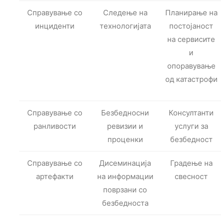
Справување со
Следење на
Планирање на
инциденти
технологијата
постојаност
на сервисите
и
опоравување
од катастрофи
Справување со
Безбедносни
Консултанти
ранливости
ревизии и
услуги за
проценки
безбедност
Справување со
Дисеминација
Градење на
артефакти
на информации
свесност
поврзани со
безбедноста